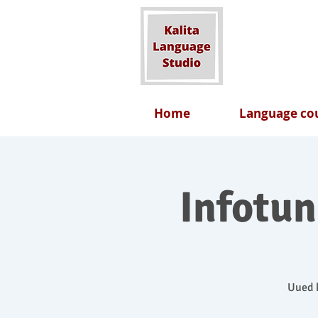
Home
Language cou
Infotu
Uued k