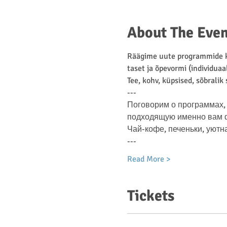
About The Even
Räägime uute programmide ko
taset ja õpevormi (individuaa
Tee, kohv, küpsised, sõbralik
---
Поговорим о программах, 
подходящую именно вам фо
Чай-кофе, печеньки, уютн
---
Read More >
Tickets