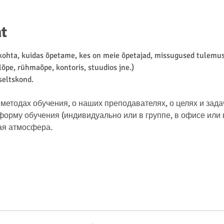
t
hta, kuidas õpetame, kes on meie õpetajad, missugused tulemuse
lõpe, rühmaõpe, kontoris, stuudios jne.)
 seltskond.
методах обучения, о наших преподавателях, о целях и зада
рму обучения (индивидуально или в группе, в офисе или в 
ая атмосфера.