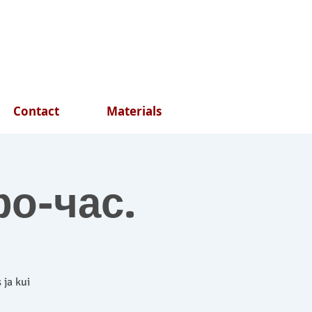
Contact
Materials
фо-час.
 ja kui