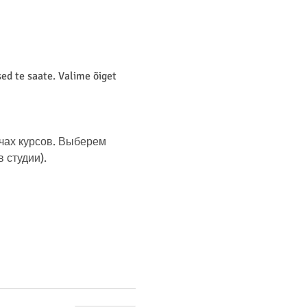
d te saate. Valime õiget 
чах курсов. Выберем 
студии). 